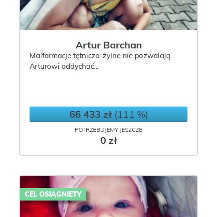
Artur Barchan
Malformacje tętniczo-żylne nie pozwalają
Arturowi oddychać...
66 433 zł
(111 %)
POTRZEBUJEMY JESZCZE
0 zł
CEL OSIĄGNIETY