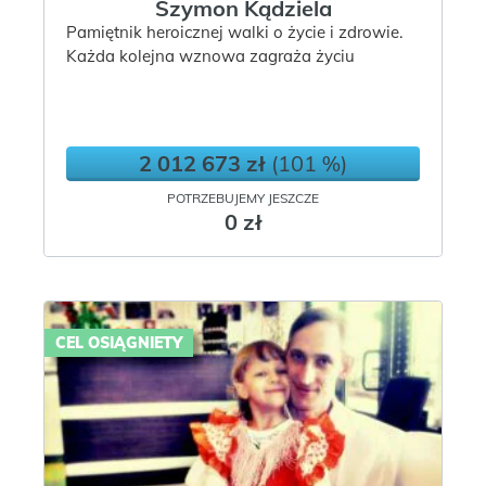
Szymon Kądziela
Pamiętnik heroicznej walki o życie i zdrowie.
Każda kolejna wznowa zagraża życiu
2 012 673 zł
(101 %)
POTRZEBUJEMY JESZCZE
0 zł
CEL OSIĄGNIETY