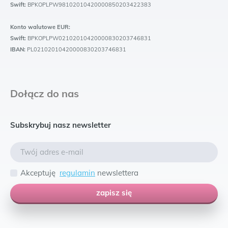
Swift:
BPKOPLPW98102010420000850203422383
Konto walutowe EUR:
Swift:
BPKOPLPW02102010420000830203746831
IBAN:
PL02102010420000830203746831
Dołącz do nas
Subskrybuj nasz newsletter
Akceptuję
regulamin
newslettera
zapisz się