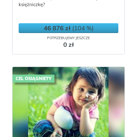
księżniczkę?
46 876 zł
(104 %)
POTRZEBUJEMY JESZCZE
0 zł
CEL OSIĄGNIETY