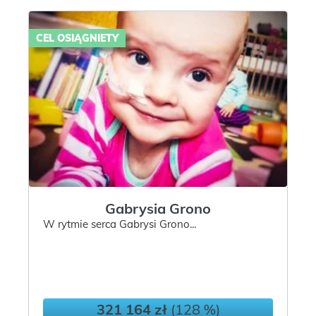
CEL OSIĄGNIETY
Gabrysia Grono
W rytmie serca Gabrysi Grono...
321 164 zł
(128 %)