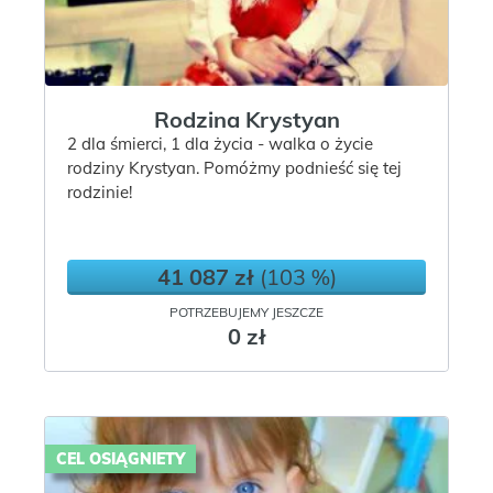
Rodzina Krystyan
2 dla śmierci, 1 dla życia - walka o życie
rodziny Krystyan. Pomóżmy podnieść się tej
rodzinie!
41 087 zł
(103 %)
POTRZEBUJEMY JESZCZE
0 zł
CEL OSIĄGNIETY