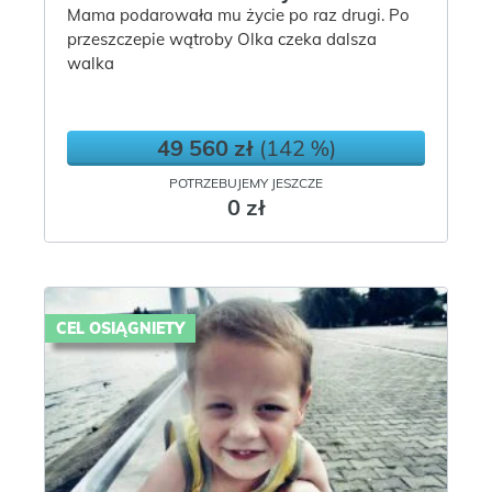
Mama podarowała mu życie po raz drugi. Po
przeszczepie wątroby Olka czeka dalsza
walka
49 560 zł
(142 %)
POTRZEBUJEMY JESZCZE
0 zł
CEL OSIĄGNIETY