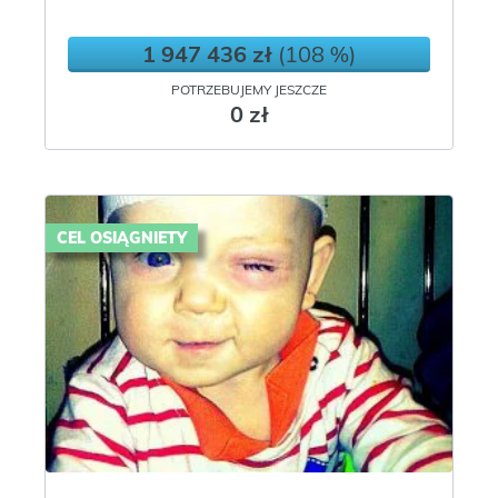
1 947 436 zł
(108 %)
POTRZEBUJEMY JESZCZE
0 zł
CEL OSIĄGNIETY