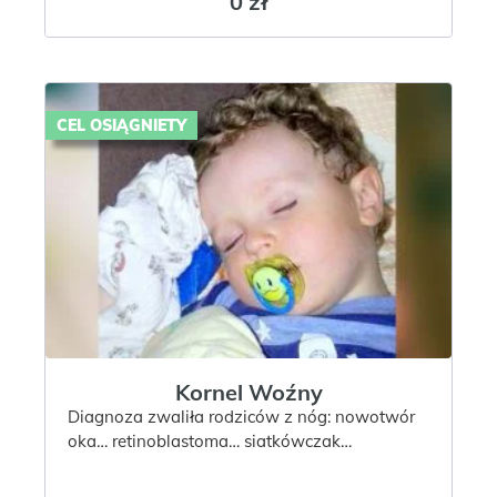
0 zł
CEL OSIĄGNIETY
Kornel Woźny
Diagnoza zwaliła rodziców z nóg: nowotwór
oka… retinoblastoma… siatkówczak…