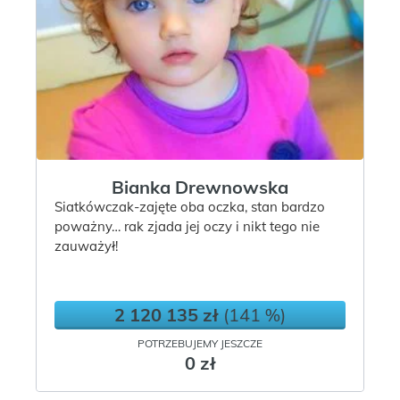
Bianka Drewnowska
Siatkówczak-zajęte oba oczka, stan bardzo
poważny… rak zjada jej oczy i nikt tego nie
zauważył!
2 120 135 zł
(141 %)
POTRZEBUJEMY JESZCZE
0 zł