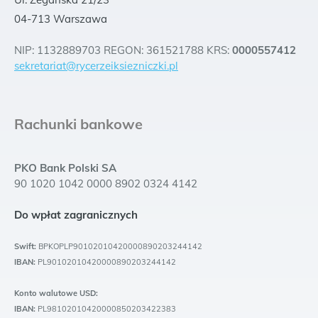
04-713 Warszawa
NIP: 1132889703 REGON: 361521788 KRS:
0000557412
sekretariat@rycerzeiksiezniczki.pl
Rachunki bankowe
PKO Bank Polski SA
90 1020 1042 0000 8902 0324 4142
Do wpłat zagranicznych
Swift:
BPKOPLP90102010420000890203244142
IBAN:
PL90102010420000890203244142
Konto walutowe USD:
IBAN:
PL98102010420000850203422383