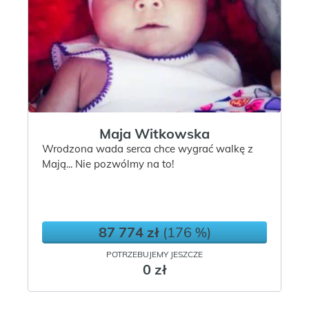
Maja Witkowska
Wrodzona wada serca chce wygrać walkę z
Mają... Nie pozwólmy na to!
87 774 zł
(176 %)
POTRZEBUJEMY JESZCZE
0 zł