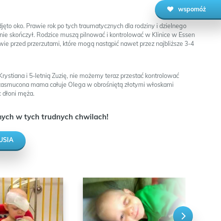
wspomóż
jęto oko. Prawie rok po tych traumatycznych dla rodziny i dzielnego
nie skończył. Rodzice muszą pilnować i kontrolować w Klinice w Essen
ie przed przerzutami, które mogą nastąpić nawet przez najbliższe 3-4
rystiana i 5-letnią Zuzię, nie możemy teraz przestać kontrolować
– zasmucona mama całuje Olega w obrośniętą złotymi włoskami
c dłoni męża.
ych w tych trudnych chwilach!
USIA