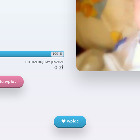
100
%
POTRZEBUJEMY JESZCZE
0
zł
sta wpłat
wpłać