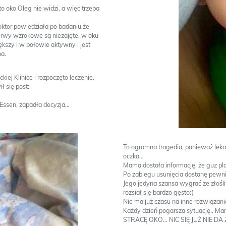
to oko Oleg nie widzi, a więc trzeba
doktor powiedziała po badaniu,że
nerwy wzrokowe są niezajęte, w oku
ększy i w połowie aktywny i jest
na.
iej Klinice i rozpoczęto leczenie.
 się post:
w Essen, zapadła decyzja…
To ogromna tragedia, ponieważ leka
oczka…
Mama dostała informację, że guz pla
Po zabiegu usunięcia dostanę pewni
Jego jedyna szansa wygrać ze zło
rozsiał się bardzo gęsto:(
Nie ma już czasu na inne rozwiązani
Każdy dzień pogarsza sytuację.. Ma
STRACĘ OKO… NIC SIĘ JUŻ NIE DA 