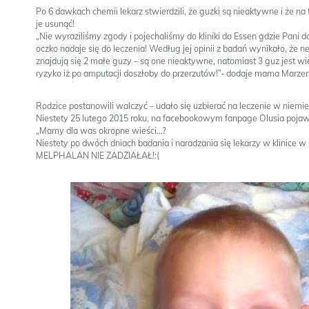
Po 6 dawkach chemii lekarz stwierdzili, że guzki są nieaktywne i że na 
je usunąć!
„Nie wyraziliśmy zgody i pojechaliśmy do kliniki do Essen gdzie Pani 
oczko nadaje się do leczenia! Według jej opinii z badań wynikało, że 
znajdują się 2 małe guzy – są one nieaktywne, natomiast 3 guz jest wi
ryzyko iż po amputacji doszłoby do przerzutów!”- dodaje mama Marze
Rodzice postanowili walczyć – udało się uzbierać na leczenie w niemieck
Niestety 25 lutego 2015 roku, na facebookowym fanpage Olusia pojawił
„Mamy dla was okropne wieści…?
Niestety po dwóch dniach badania i naradzania się lekarzy w klinice 
MELPHALAN NIE ZADZIAŁAŁ!:(