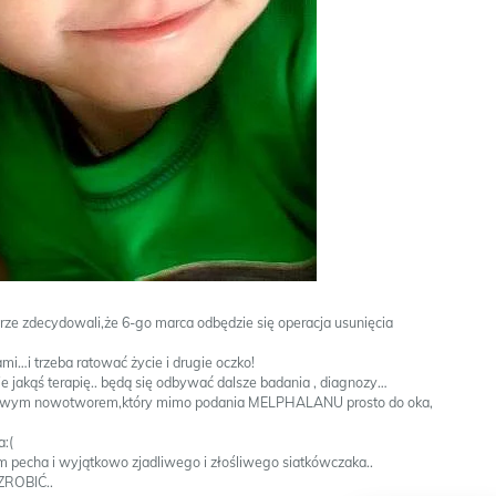
rze zdecydowali,że 6-go marca odbędzie się operacja usunięcia
mi…i trzeba ratować życie i drugie oczko!
e jakąś terapię.. będą się odbywać dalsze badania , diagnozy…
śliwym nowotworem,który mimo podania MELPHALANU prosto do oka,
a:(
m pecha i wyjątkowo zjadliwego i złośliwego siatkówczaka..
ZROBIĆ..