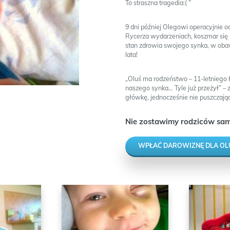
To straszna tragedia:( ”
9 dni później Olegowi operacyjnie od
Rycerza wydarzeniach, koszmar się 
stan zdrowia swojego synka, w obaw
lata!
„Oluś ma rodzeństwo – 11-letniego K
naszego synka… Tyle już przeżył” 
główkę, jednocześnie nie puszczają
Nie zostawimy rodziców sam
WPŁAĆ DAROWIZNĘ DLA OL