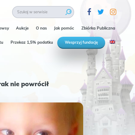
ewsy
Aukcje
O nas
Jak pomóc
Zbiórka Publiczna
tu
Przekaz 1,5% podatku
Wesprzyj fundację
rak nie powrócił