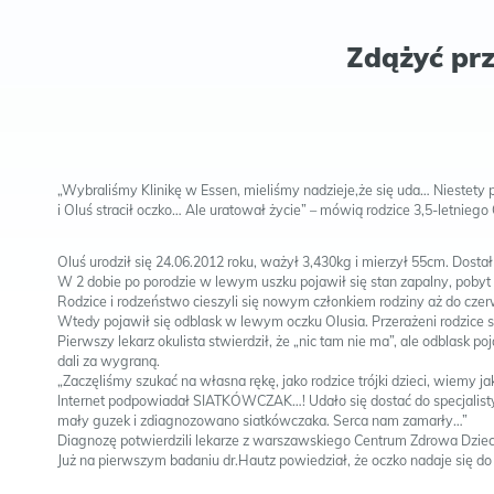
Zdążyć prz
„Wybraliśmy Klinikę w Essen, mieliśmy nadzieje,że się uda… Niestety 
i Oluś stracił oczko… Ale uratował życie” – mówią rodzice 3,5-letniego
Oluś urodził się 24.06.2012 roku, ważył 3,430kg i mierzył 55cm. Dosta
W 2 dobie po porodzie w lewym uszku pojawił się stan zapalny, pobyt w
Rodzice i rodzeństwo cieszyli się nowym członkiem rodziny aż do czer
Wtedy pojawił się odblask w lewym oczku Olusia. Przerażeni rodzice sz
Pierwszy lekarz okulista stwierdził, że „nic tam nie ma”, ale odblask poja
dali za wygraną.
„Zaczęliśmy szukać na własna rękę, jako rodzice trójki dzieci, wiemy
Internet podpowiadał SIATKÓWCZAK…! Udało się dostać do specjalist
mały guzek i zdiagnozowano siatkówczaka. Serca nam zamarły…”
Diagnozę potwierdzili lekarze z warszawskiego Centrum Zdrowa Dziec
Już na pierwszym badaniu dr.Hautz powiedział, że oczko nadaje się do u