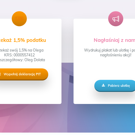
zekaż 1,5% podatku
Nagłaśniaj z nam
zekaż swój 1,5% na Olega
Wydrukuj plakat lub ulotkę i
KRS: 0000557412
nagłośnieniu akcji!
 szczegółowy: Oleg Dolata
Wypełnij deklarację PIT
Pobierz ulotkę