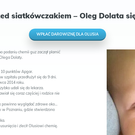
ed siatkówczakiem – Oleg Dolata si
WPŁAĆ DAROWIZNĘ DLA OLUSIA
po podaniu chemii guz zaczął plamić
 Olega Dolaty.
ł 10 punktów Apgar.
 szpitalu przedłużył się do 9 dni.
wca 2014 roku.
ybko udali się do lekarza.
wiał się coraz częściej i rodzice nie
 jak powinno wyglądać zdrowe oko…
y w Poznaniu, gdzie stwierdzono
ka.
sunięcia i zlecił Olusiowi chemię.