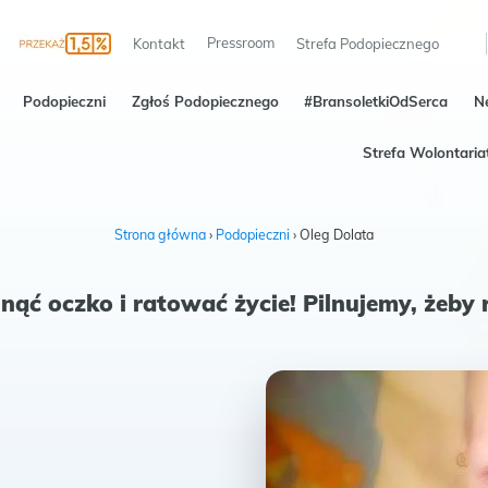
Pressroom
Kontakt
Strefa Podopiecznego
Podopieczni
Zgłoś Podopiecznego
#BransoletkiOdSerca
N
Strefa Wolontaria
Strona główna
›
Podopieczni
›
Oleg Dolata
nąć oczko i ratować życie! Pilnujemy, żeby 