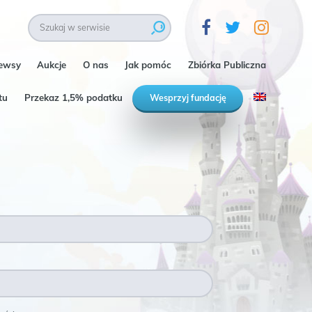
ewsy
Aukcje
O nas
Jak pomóc
Zbiórka Publiczna
tu
Przekaz 1,5% podatku
Wesprzyj fundację