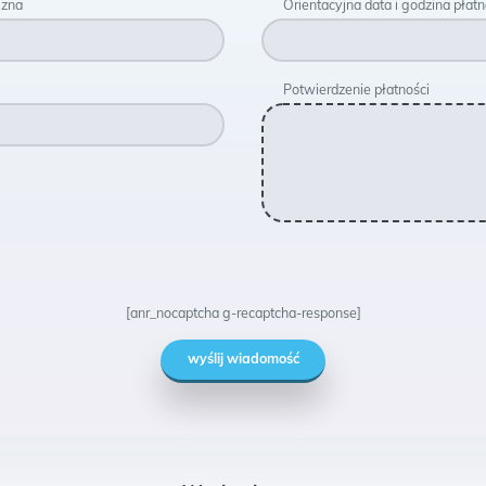
izna
Orientacyjna data i godzina płatn
Potwierdzenie płatności
[anr_nocaptcha g-recaptcha-response]