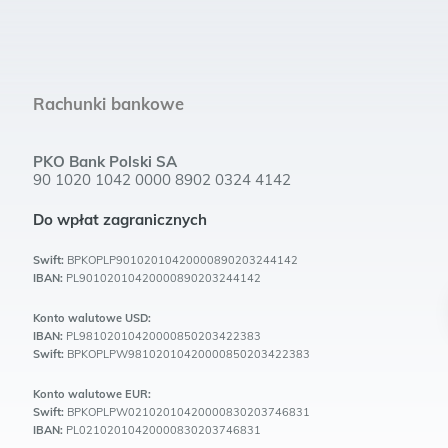
Rachunki bankowe
PKO Bank Polski SA
90 1020 1042 0000 8902 0324 4142
Do wpłat zagranicznych
Swift:
BPKOPLP90102010420000890203244142
IBAN:
PL90102010420000890203244142
Konto walutowe USD:
IBAN:
PL98102010420000850203422383
Swift:
BPKOPLPW98102010420000850203422383
Konto walutowe EUR:
Swift:
BPKOPLPW02102010420000830203746831
IBAN:
PL02102010420000830203746831