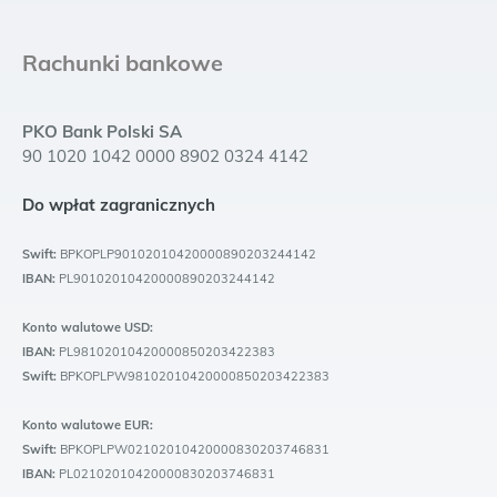
Rachunki bankowe
PKO Bank Polski SA
90 1020 1042 0000 8902 0324 4142
Do wpłat zagranicznych
Swift:
BPKOPLP90102010420000890203244142
IBAN:
PL90102010420000890203244142
Konto walutowe USD:
IBAN:
PL98102010420000850203422383
Swift:
BPKOPLPW98102010420000850203422383
Konto walutowe EUR:
Swift:
BPKOPLPW02102010420000830203746831
IBAN:
PL02102010420000830203746831