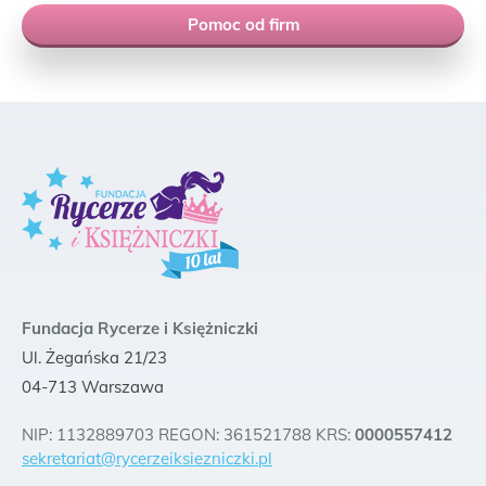
Pomoc od firm
Fundacja Rycerze i Księżniczki
Ul. Żegańska 21/23
04-713 Warszawa
NIP: 1132889703 REGON: 361521788 KRS:
0000557412
sekretariat@rycerzeiksiezniczki.pl