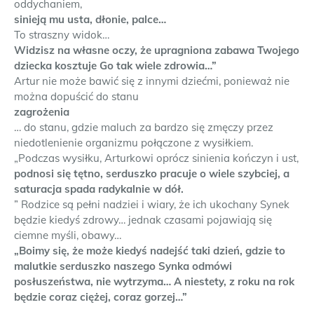
oddychaniem,
sinieją mu usta, dłonie, palce…
To straszny widok…
Widzisz na własne oczy, że upragniona zabawa Twojego
dziecka kosztuje Go tak wiele zdrowia…”
Artur nie może bawić się z innymi dziećmi, ponieważ nie
można dopuścić do stanu
zagrożenia
… do stanu, gdzie maluch za bardzo się zmęczy przez
niedotlenienie organizmu połączone z wysiłkiem.
„Podczas wysiłku, Arturkowi oprócz sinienia kończyn i ust,
podnosi się tętno, serduszko pracuje o wiele szybciej, a
saturacja spada radykalnie w dół.
” Rodzice są pełni nadziei i wiary, że ich ukochany Synek
będzie kiedyś zdrowy… jednak czasami pojawiają się
ciemne myśli, obawy…
„Boimy się, że może kiedyś nadejść taki dzień, gdzie to
malutkie serduszko naszego Synka odmówi
posłuszeństwa, nie wytrzyma… A niestety, z roku na rok
będzie coraz ciężej, coraz gorzej…”