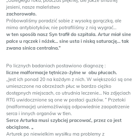
„Ubiegłego roku, podczas pięknej, ale jakże smutnej
jesieni, nasze maleństwo
zachorowało.
Próbowaliśmy poradzić sobie z wysoką gorączką, ale
mimo antybiotyków, nie potrafiliśmy z nią wygrać…
w ten sposób nasz Syn trafił do szpitala. Artur miał sine
palce u rączek i nóżek… sine usta i niską saturację… tak
zwana sinica centralna.”
Po licznych badaniach postawiono diagnozę :
liczne malformacje tętniczo-żylne w obu płucach.
„Jest ich ponad 20 na każdym z nich. W większości są one
umieszczone na obrzeżach płuc w bardzo ciężko
dostępnych miejscach, co utrudnia leczenie… Na zdjęciach
RTG uwidocznione są one w postaci guzków. ” Przetoki
(malformacje) uniemożliwiają odpowiednie zaopatrzenie
serca i innych organów w tlen.
Serce Arturka musi szybciej pracować, przez co jest
obciążone. „
Arturek po niewielkim wysiłku ma problemy z