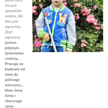
wielu ludzi
nie jest
specjalnie
wielka, dla
Nas jest
ogromna…
Zbyt
ogromna.
Jestem
jedynym
żywicielem
rodziny…
Pracuję na
budowie od
rana do
późnego
wieczora…
Mam żonę
Annę i
starszego
syna –