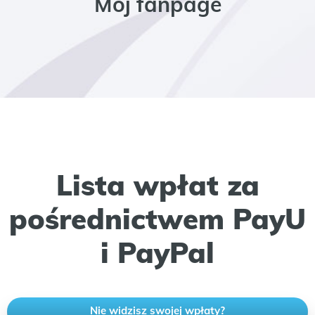
Mój fanpage
Lista wpłat za
pośrednictwem PayU
i PayPal
Nie widzisz swojej wpłaty?