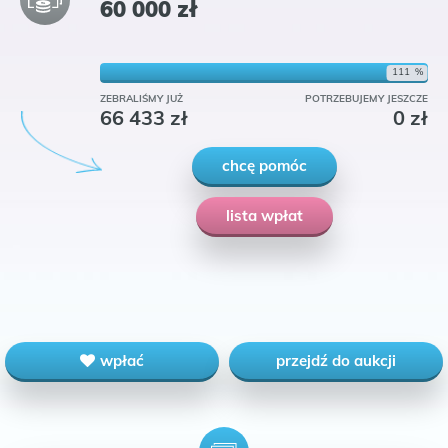
60 000
zł
111
%
ZEBRALIŚMY JUŻ
POTRZEBUJEMY JESZCZE
66 433
zł
0
zł
chcę pomóc
lista wpłat
wpłać
przejdź do aukcji