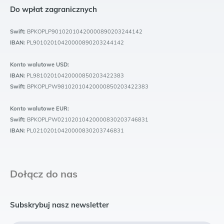
Do wpłat zagranicznych
Swift:
BPKOPLP90102010420000890203244142
IBAN:
PL90102010420000890203244142
Konto walutowe USD:
IBAN:
PL98102010420000850203422383
Swift:
BPKOPLPW98102010420000850203422383
Konto walutowe EUR:
Swift:
BPKOPLPW02102010420000830203746831
IBAN:
PL02102010420000830203746831
Dołącz do nas
Subskrybuj nasz newsletter