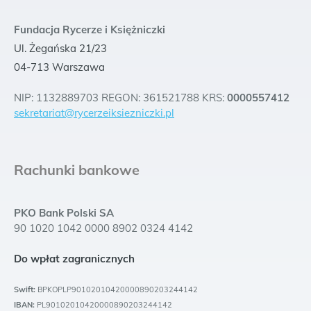
Fundacja Rycerze i Księżniczki
Ul. Żegańska 21/23
04-713 Warszawa
NIP: 1132889703 REGON: 361521788 KRS:
0000557412
sekretariat@rycerzeiksiezniczki.pl
Rachunki bankowe
PKO Bank Polski SA
90 1020 1042 0000 8902 0324 4142
Do wpłat zagranicznych
Swift:
BPKOPLP90102010420000890203244142
IBAN:
PL90102010420000890203244142