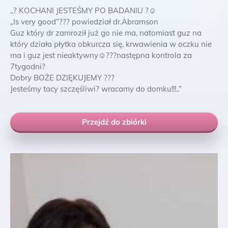
„
?
KOCHANI JESTEŚMY PO BADANIU
?
☺
„Is very good”
?
?
?
powiedział dr.Abramson
Guz który dr zamroził już go nie ma, natomiast guz na
który działa płytka obkurcza się, krwawienia w oczku nie
ma i guz jest nieaktywny
☺
?
?
?
następna kontrola za
7tygodni
?
Dobry BOŻE DZIĘKUJEMY
?
?
?
Jesteśmy tacy szczęśliwi
?
wracamy do domku!!!
..”
Przejdź do zbiórki