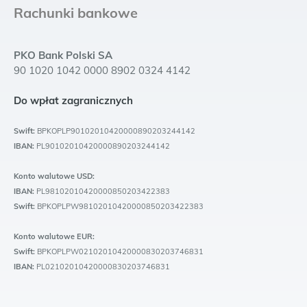
Rachunki bankowe
PKO Bank Polski SA
90 1020 1042 0000 8902 0324 4142
Do wpłat zagranicznych
Swift:
BPKOPLP90102010420000890203244142
IBAN:
PL90102010420000890203244142
Konto walutowe USD:
IBAN:
PL98102010420000850203422383
Swift:
BPKOPLPW98102010420000850203422383
Konto walutowe EUR:
Swift:
BPKOPLPW02102010420000830203746831
IBAN:
PL02102010420000830203746831