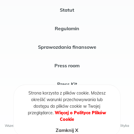
Statut
Regulamin
Sprawozdania finansowe
Press room
Press Kit
Strona korzysta z plików cookie. Możesz
określić warunki przechowywania lub
Publikacje
dostępu do plików cookie w Twojej
przeglądarce.
Więcej o Polityce Plików
Cookie
Wszelkie prawa zastrzeżone © 2026 Fundacja Rycerze i Księżniczki
Polityka
Zamknij X
cookie