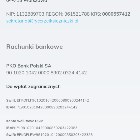
04-713 Warszawa
NIP: 1132889703 REGON: 361521788 KRS:
0000557412
sekretariat@rycerzeiksiezniczki.pl
Rachunki bankowe
PKO Bank Polski SA
90 1020 1042 0000 8902 0324 4142
Do wpłat zagranicznych
Swift:
BPKOPLP90102010420000890203244142
IBAN:
PL90102010420000890203244142
Konto walutowe USD:
IBAN:
PL98102010420000850203422383
Swift:
BPKOPLPW98102010420000850203422383