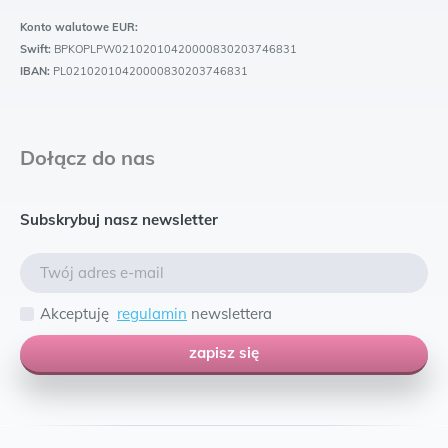
Konto walutowe EUR:
Swift:
BPKOPLPW02102010420000830203746831
IBAN:
PL02102010420000830203746831
Dołącz do nas
Subskrybuj nasz newsletter
Akceptuję
regulamin
newslettera
zapisz się