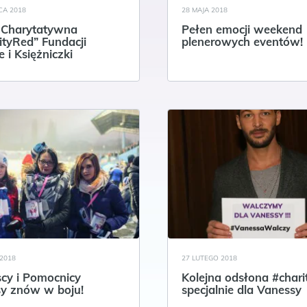
CA 2018
28 MAJA 2018
a Charytatywna
Pełen emocji weekend
ityRed” Fundacji
plenerowych eventów!
 i Księżniczki
2018
27 LUTEGO 2018
scy i Pomocnicy
Kolejna odsłona #chari
y znów w boju!
specjalnie dla Vanessy