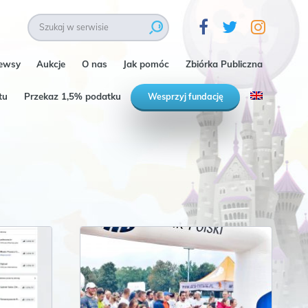
ewsy
Aukcje
O nas
Jak pomóc
Zbiórka Publiczna
tu
Przekaz 1,5% podatku
Wesprzyj fundację