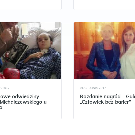
A 2017
04 GRUDNIA 2017
kowe odwiedziny
Rozdanie nagród – Gal
 Michalczewskiego u
„Człowiek bez barier”
a