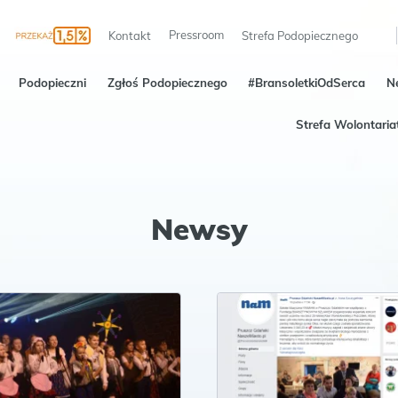
Pressroom
Kontakt
Strefa Podopiecznego
Podopieczni
Zgłoś Podopiecznego
#BransoletkiOdSerca
N
Strefa Wolontaria
Newsy