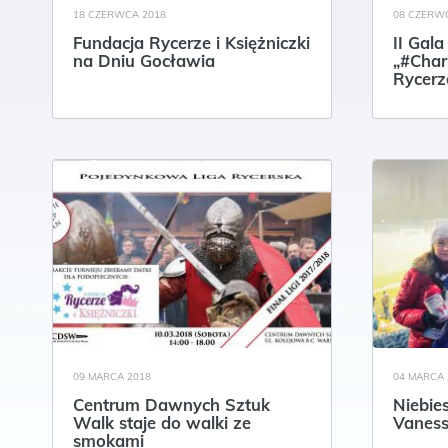
18 CZERWCA 2018
08 CZERW
Fundacja Rycerze i Księżniczki
II Gal
na Dniu Gocławia
„#Char
Rycerze
09 MARCA 2018
04 MARCA 
Centrum Dawnych Sztuk
Niebie
Walk staje do walki ze
Vaness
smokami