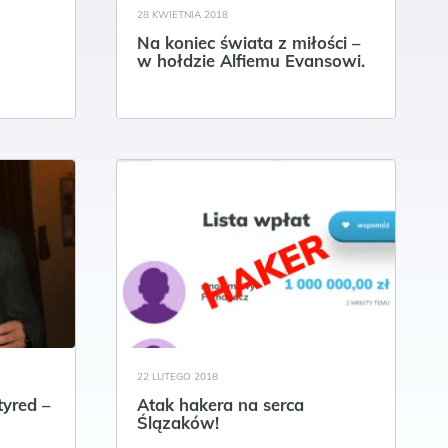
28 KWIETNIA 2018
Na koniec świata z miłości –
w hołdzie Alfiemu Evansowi.
22 LUTEGO 2018
tyred –
Atak hakera na serca
Ślązaków!