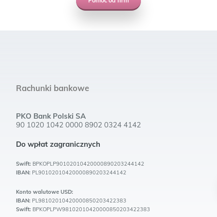
Pomoc od firm
Rachunki bankowe
PKO Bank Polski SA
90 1020 1042 0000 8902 0324 4142
Do wpłat zagranicznych
Swift:
BPKOPLP90102010420000890203244142
IBAN:
PL90102010420000890203244142
Konto walutowe USD:
IBAN:
PL98102010420000850203422383
Swift:
BPKOPLPW98102010420000850203422383