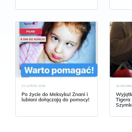
21 LUTEGO 2018
18 GRUDNI
Po życie do Meksyku! Znani i
Wyjąt
lubiani dołączają do pomocy!
Tigera
Szymk