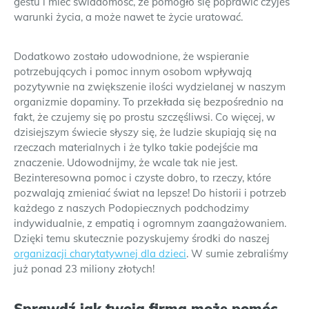
gestu i mieć świadomość, że pomogło się poprawić czyjeś
warunki życia, a może nawet te życie uratować.
Dodatkowo zostało udowodnione, że wspieranie
potrzebujących i pomoc innym osobom wpływają
pozytywnie na zwiększenie ilości wydzielanej w naszym
organizmie dopaminy. To przekłada się bezpośrednio na
fakt, że czujemy się po prostu szczęśliwsi. Co więcej, w
dzisiejszym świecie słyszy się, że ludzie skupiają się na
rzeczach materialnych i że tylko takie podejście ma
znaczenie. Udowodnijmy, że wcale tak nie jest.
Bezinteresowna pomoc i czyste dobro, to rzeczy, które
pozwalają zmieniać świat na lepsze! Do historii i potrzeb
każdego z naszych Podopiecznych podchodzimy
indywidualnie, z empatią i ogromnym zaangażowaniem.
Dzięki temu skutecznie pozyskujemy środki do naszej
organizacji charytatywnej dla dzieci
. W sumie zebraliśmy
już ponad 23 miliony złotych!
Sprawdź jak twoja firma może pomóc