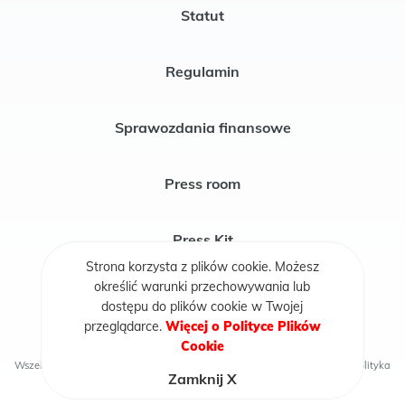
Statut
Regulamin
Sprawozdania finansowe
Press room
Press Kit
Strona korzysta z plików cookie. Możesz
określić warunki przechowywania lub
Publikacje
dostępu do plików cookie w Twojej
przeglądarce.
Więcej o Polityce Plików
Cookie
Wszelkie prawa zastrzeżone © 2026 Fundacja Rycerze i Księżniczki
Polityka
Zamknij X
cookie