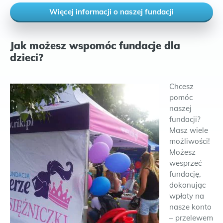
Więcej informacji o naszej fundacji
Jak możesz wspomóc fundacje dla
dzieci?
Chcesz
pomóc
naszej
fundacji?
Masz wiele
możliwości!
Możesz
wesprzeć
fundację,
dokonując
wpłaty na
nasze konto
– przelewem