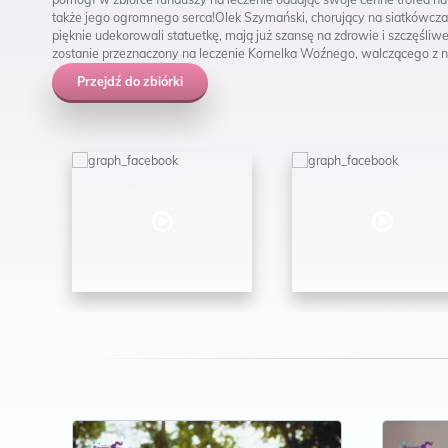
także jego ogromnego serca!Olek Szymański, chorujący na siatkówcza
pięknie udekorowali statuetkę, mają już szansę na zdrowie i szczęśliwe
zostanie przeznaczony na leczenie Kornelka Woźnego, walczącego z
Przejdź do zbiórki