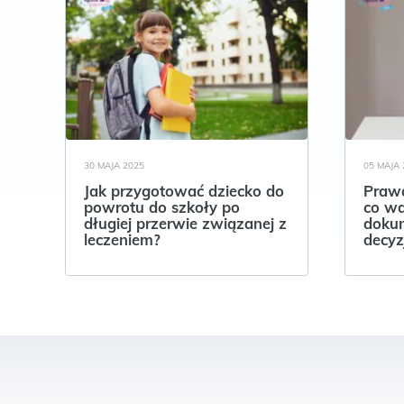
30 MAJA 2025
05 MAJA 
Jak przygotować dziecko do
Prawa
powrotu do szkoły po
co wa
długiej przerwie związanej z
dokum
leczeniem?
decyz