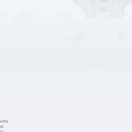
uetka
ski
ale