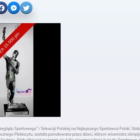
cebook
Messenger
Twitter
rzeglądu Sportowego” i Telewizji Polskiej na Najlepszego Sportowca Polski. Stat
nego Plebiscytu, została pomalowana przez dzieci, którym wicemistrz olimpij
licytację. Statuetka jest wyrazem nie tylko niesamowitego kunsztu Sportowca, 