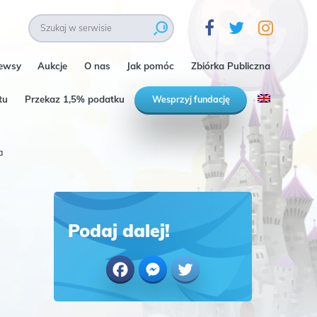
ewsy
Aukcje
O nas
Jak pomóc
Zbiórka Publiczna
tu
Przekaz 1,5% podatku
Wesprzyj fundację
a
Podaj dalej!
Facebook
Messenger
Twitter