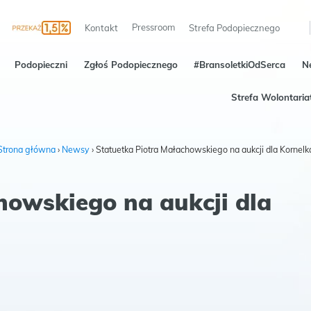
Pressroom
Kontakt
Strefa Podopiecznego
Podopieczni
Zgłoś Podopiecznego
#BransoletkiOdSerca
N
Strefa Wolontaria
Strona główna
›
Newsy
›
Statuetka Piotra Małachowskiego na aukcji dla Kornelk
howskiego na aukcji dla