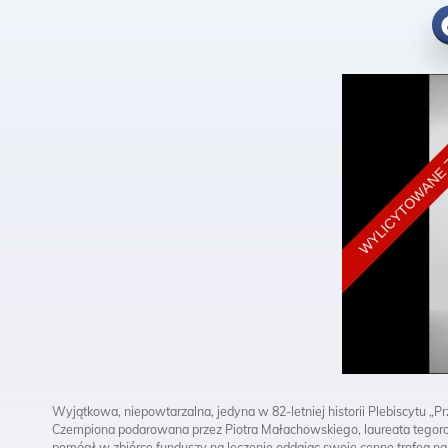
Fa
Wyjątkowa, niepowtarzalna, jedyna w 82-letniej historii Plebiscytu „P
Czempiona podarowana przez Piotra Małachowskiego, laureata tegorocz
pomógł w zbiórce funduszy na leczenie oddając swoje cenne trofea na 