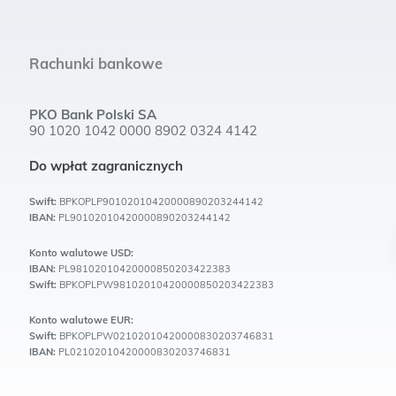
Rachunki bankowe
PKO Bank Polski SA
90 1020 1042 0000 8902 0324 4142
Do wpłat zagranicznych
Swift:
BPKOPLP90102010420000890203244142
IBAN:
PL90102010420000890203244142
Konto walutowe USD:
IBAN:
PL98102010420000850203422383
Swift:
BPKOPLPW98102010420000850203422383
Konto walutowe EUR:
Swift:
BPKOPLPW02102010420000830203746831
IBAN:
PL02102010420000830203746831