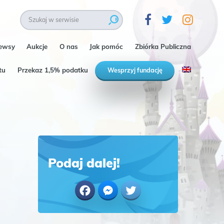
ewsy
Aukcje
O nas
Jak pomóc
Zbiórka Publiczna
tu
Przekaz 1,5% podatku
Wesprzyj fundację
Podaj dalej!
Facebook
Messenger
Twitter