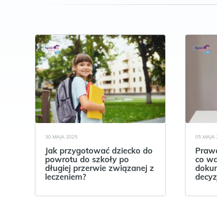
30 MAJA 2025
05 MAJA 
Jak przygotować dziecko do
Prawa
powrotu do szkoły po
co wa
długiej przerwie związanej z
dokum
leczeniem?
decyz