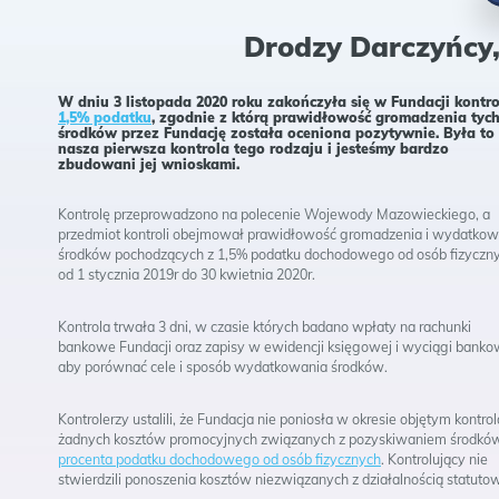
Fa
Drodzy Darczyńcy, 
W dniu 3 listopada 2020 roku zakończyła się w Fundacji
kontro
1,5% podatku
, zgodnie z którą prawidłowość gromadzenia tyc
środków przez Fundację została oceniona
pozytywnie
. Była to
nasza pierwsza kontrola tego rodzaju i jesteśmy bardzo
zbudowani jej wnioskami.
Kontrolę przeprowadzono na polecenie Wojewody Mazowieckiego, a
przedmiot kontroli obejmował prawidłowość gromadzenia i wydatkow
środków pochodzących z 1,5% podatku dochodowego od osób fizyczn
od 1 stycznia 2019r do 30 kwietnia 2020r.
Kontrola trwała 3 dni, w czasie których badano wpłaty na rachunki
bankowe Fundacji oraz zapisy w ewidencji księgowej i wyciągi banko
aby porównać cele i sposób wydatkowania środków.
Kontrolerzy ustalili, że Fundacja nie poniosła w okresie objętym kontrol
żadnych kosztów promocyjnych związanych z pozyskiwaniem środkó
procenta podatku dochodowego od osób fizycznych
. Kontrolujący nie
stwierdzili ponoszenia kosztów niezwiązanych z działalnością statuto