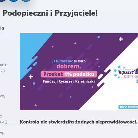
cebook
Messenger
Twitter
Podopieczni i Przyjaciele!
la
h
ania
ych
we,
ą
Kontrola nie stwierdziła żadnych nieprawidłowości.
w z
1
wą.