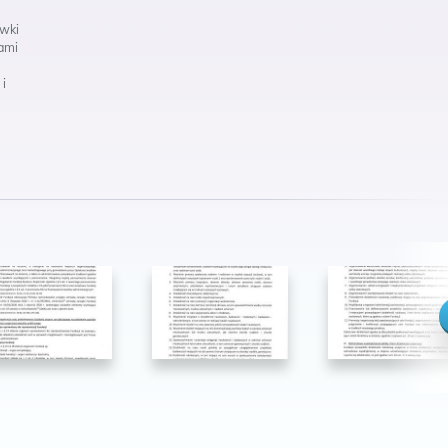
ówki
kami
 i