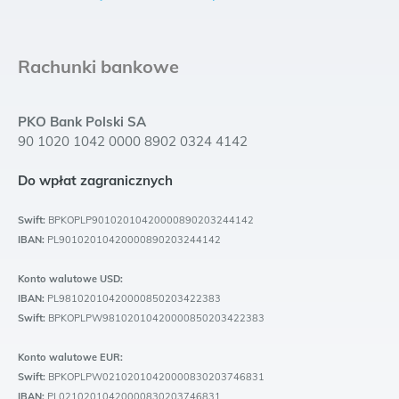
Rachunki bankowe
PKO Bank Polski SA
90 1020 1042 0000 8902 0324 4142
Do wpłat zagranicznych
Swift:
BPKOPLP90102010420000890203244142
IBAN:
PL90102010420000890203244142
Konto walutowe USD:
IBAN:
PL98102010420000850203422383
Swift:
BPKOPLPW98102010420000850203422383
Konto walutowe EUR:
Swift:
BPKOPLPW02102010420000830203746831
IBAN:
PL02102010420000830203746831