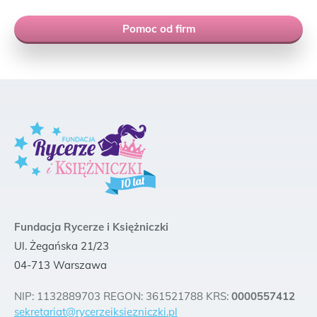
Pomoc od firm
Fundacja Rycerze i Księżniczki
Ul. Żegańska 21/23
04-713 Warszawa
NIP: 1132889703 REGON: 361521788 KRS:
0000557412
sekretariat@rycerzeiksiezniczki.pl