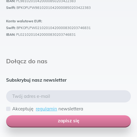
IBAN:
PL98102010420000850203422383
Swift:
BPKOPLPW98102010420000850203422383
Konto walutowe EUR:
Swift:
BPKOPLPW02102010420000830203746831
IBAN:
PL02102010420000830203746831
Dołącz do nas
Subskrybuj nasz newsletter
Akceptuję
regulamin
newslettera
zapisz się