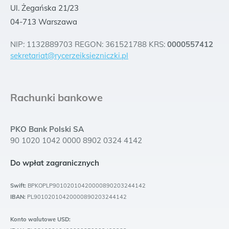
Ul. Żegańska 21/23
04-713 Warszawa
NIP: 1132889703 REGON: 361521788 KRS:
0000557412
sekretariat@rycerzeiksiezniczki.pl
Rachunki bankowe
PKO Bank Polski SA
90 1020 1042 0000 8902 0324 4142
Do wpłat zagranicznych
Swift:
BPKOPLP90102010420000890203244142
IBAN:
PL90102010420000890203244142
Konto walutowe USD: