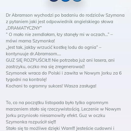
Facebook
Messenger
Twitter
Dr Abramson wychodzi po badaniu do rodziców Szymona
z pytaniem jaki jest odpowiednik angielskiego słowa
„DRAMATYCZNY”
” O mało nie zemdlałam, łzy stanęły mi w oczach…” –
mówi mama Szymonka!
„Jest tak, jakby wrzucić kostkę lodu do ognia” –
kontynuuje dr.Abramsom….
GUZ SIĘ ROZPUŚCIŁ!!! Nie potrzeba już ani lasera, ani
zastrzyku, oczko ma się zregenerować!
Szymonek wraca do Polski i za
wita w Nowym Jorku za 6
tygodni na kontrolę!
Kochani to ogromny sukces! Wasza zasługa!
To, co na początku listopada było tylko ogromnym
marzeniem stało się rzeczywistością. Leczenie w Nowym
Jorku przyniosło niesamowity efekt. Guz w oczku
Szymonka rozpuścił się!!!
Stało się to możliwe dzięki Wam!!! Jesteście cudowni i