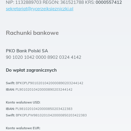
NIP: 1132889703 REGON: 361521788 KRS:
0000557412
sekretariat@rycerzeiksiezniczki.pl
Rachunki bankowe
PKO Bank Polski SA
90 1020 1042 0000 8902 0324 4142
Do wpłat zagranicznych
Swift:
BPKOPLP90102010420000890203244142
IBAN:
PL90102010420000890203244142
Konto walutowe USD:
IBAN:
PL98102010420000850203422383
Swift:
BPKOPLPW98102010420000850203422383
Konto walutowe EUR: