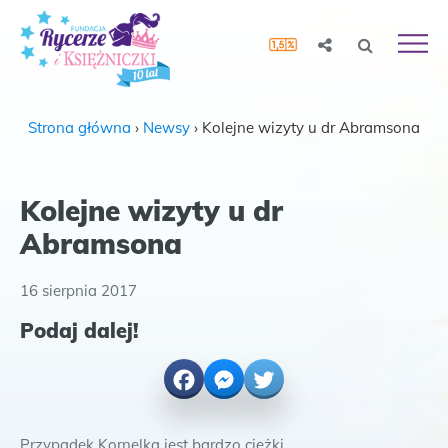
Strona główna
›
Newsy
›
Kolejne wizyty u dr Abramsona
Kolejne wizyty u dr
Abramsona
16 sierpnia 2017
Podaj dalej!
Facebook
Messenger
Twitter
Przypadek Kornelka jest bardzo ciężki.