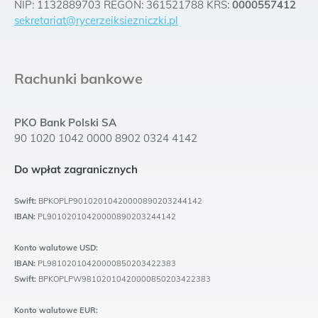
NIP: 1132889703 REGON: 361521788 KRS:
0000557412
sekretariat@rycerzeiksiezniczki.pl
Rachunki bankowe
PKO Bank Polski SA
90 1020 1042 0000 8902 0324 4142
Do wpłat zagranicznych
Swift:
BPKOPLP90102010420000890203244142
IBAN:
PL90102010420000890203244142
Konto walutowe USD:
IBAN:
PL98102010420000850203422383
Swift:
BPKOPLPW98102010420000850203422383
Konto walutowe EUR: