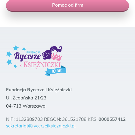
Pomoc od firm
Fundacja Rycerze i Księżniczki
Ul. Żegańska 21/23
04-713 Warszawa
NIP: 1132889703 REGON: 361521788 KRS:
0000557412
sekretariat@rycerzeiksiezniczki.pl