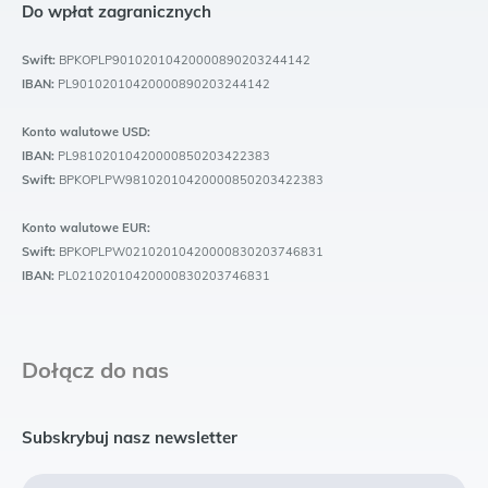
Do wpłat zagranicznych
Swift:
BPKOPLP90102010420000890203244142
IBAN:
PL90102010420000890203244142
Konto walutowe USD:
IBAN:
PL98102010420000850203422383
Swift:
BPKOPLPW98102010420000850203422383
Konto walutowe EUR:
Swift:
BPKOPLPW02102010420000830203746831
IBAN:
PL02102010420000830203746831
Dołącz do nas
Subskrybuj nasz newsletter