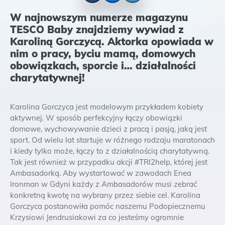
Facebook
Messenger
Twitter
W najnowszym numerze magazynu
TESCO Baby znajdziemy wywiad z
Karoliną Gorczycą. Aktorka opowiada w
nim o pracy, byciu mamą, domowych
obowiązkach, sporcie i… działalności
charytatywnej!
Karolina Gorczyca jest modelowym przykładem kobiety
aktywnej. W sposób perfekcyjny łączy obowiązki
domowe, wychowywanie dzieci z pracą i pasją, jaką jest
sport. Od wielu lat startuje w różnego rodzaju maratonach
i kiedy tylko może, łączy to z działalnością charytatywną.
Tak jest również w przypadku akcji #TRI2help, której jest
Ambasadorką. Aby wystartować w zawodach Enea
Ironman w Gdyni każdy z Ambasadorów musi zebrać
konkretną kwotę na wybrany przez siebie cel. Karolina
Gorczyca postanowiła pomóc naszemu Podopiecznemu
Krzysiowi Jendrusiakowi za co jesteśmy ogromnie