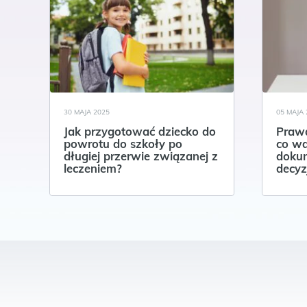
30 MAJA 2025
05 MAJA 
Jak przygotować dziecko do
Prawa
powrotu do szkoły po
co wa
długiej przerwie związanej z
dokum
leczeniem?
decyz