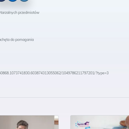
cebook
Messenger
Twitter
wtarzalnych przedmiotów
 zachęta do pomagania
52840868.1073741830.603874313055062/1049786211797201/?type=3