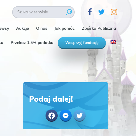
ewsy
Aukcje
O nas
Jak pomóc
Zbiórka Publiczna
tu
Przekaz 1,5% podatku
Wesprzyj fundację
Podaj dalej!
Facebook
Messenger
Twitter