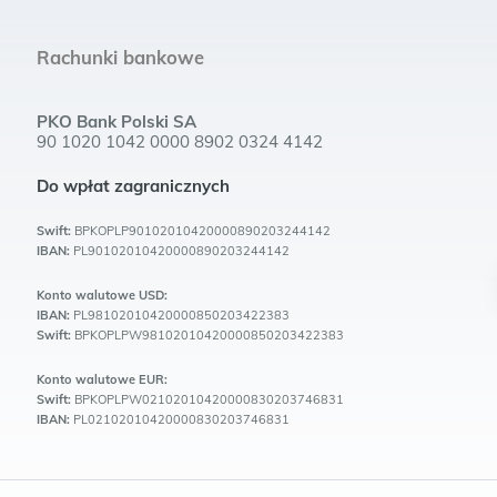
Rachunki bankowe
PKO Bank Polski SA
90 1020 1042 0000 8902 0324 4142
Do wpłat zagranicznych
Swift:
BPKOPLP90102010420000890203244142
IBAN:
PL90102010420000890203244142
Konto walutowe USD:
IBAN:
PL98102010420000850203422383
Swift:
BPKOPLPW98102010420000850203422383
Konto walutowe EUR:
Swift:
BPKOPLPW02102010420000830203746831
IBAN:
PL02102010420000830203746831