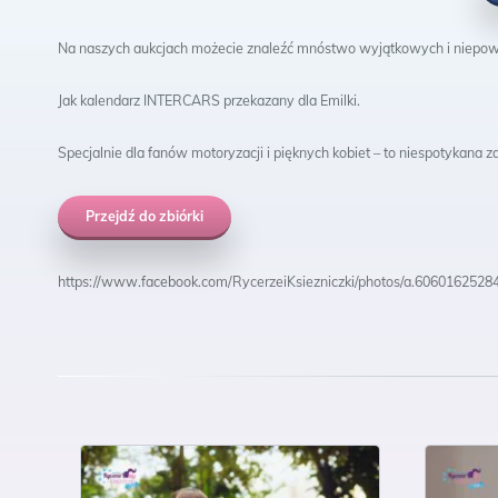
Fa
Na naszych aukcjach możecie znaleźć mnóstwo wyjątkowych i niepo
Jak kalendarz INTERCARS przekazany dla Emilki.
Specjalnie dla fanów motoryzacji i pięknych kobiet – to niespotykana
Przejdź do zbiórki
https://www.facebook.com/RycerzeiKsiezniczki/photos/a.6060162