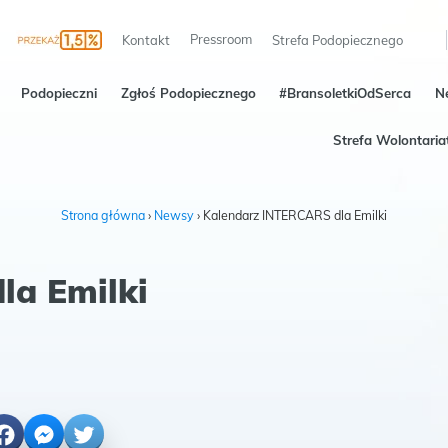
Pressroom
Kontakt
Strefa Podopiecznego
Podopieczni
Zgłoś Podopiecznego
#BransoletkiOdSerca
N
Strefa Wolontaria
Strona główna
›
Newsy
›
Kalendarz INTERCARS dla Emilki
la Emilki