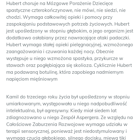
Hubert choruje na Mózgowe Porażenie Dziecięce
spastyczne czterokończynowe, nie mówi, nie siedzi, nie
chodzi. Wymaga całkowitej opieki i pomocy przy
zaspokajaniu podstawowych potrzeb życiowych. Hubert
jest upośledzony w stopniu głębokim, a jego organizm jest
dodatkowo osłabiany przez nawracające ataki padaczki.
Hubert wymaga stałej opieki pielęgnacyjnej, wzmożonego
zaangażowania i czuwania każdej nocy. Obecnie
występuje u niego wzmożona spastyka, przykurcze w
stawach oraz pogłębiająca się skolioza. Cyklicznie Hubert
ma podawaną botulinę, która zapobiega nadmiernym
napięciom mięśniowym
Kamil do trzeciego roku życia był upośledzony w stopniu
umiarkowanym, występowała u niego nadpobudliwość
intelektualna, był agresywny. Kiedy miał siedem lat
zdiagnozowano u niego Zespół Aspergera. Ze względu na
Całościowe Zaburzenia Rozwojowe wymaga udziału w
terapii sensorycznej, ponieważ jest niedostymulowany i
wymaga czucia głębokiego, silnego docisku, miewa tiki