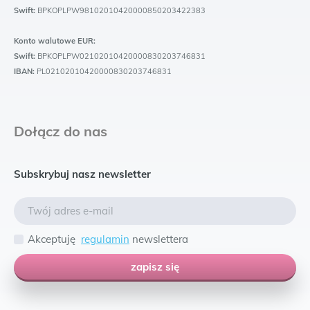
Swift:
BPKOPLPW98102010420000850203422383
Konto walutowe EUR:
Swift:
BPKOPLPW02102010420000830203746831
IBAN:
PL02102010420000830203746831
Dołącz do nas
Subskrybuj nasz newsletter
Akceptuję
regulamin
newslettera
zapisz się