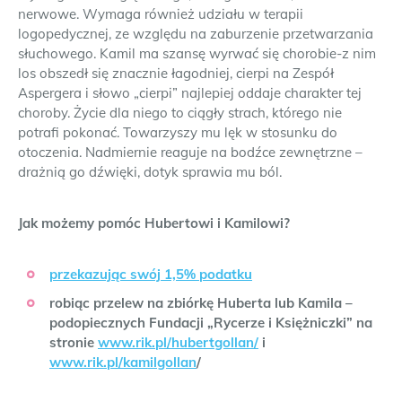
nerwowe. Wymaga również udziału w terapii
logopedycznej, ze względu na zaburzenie przetwarzania
słuchowego. Kamil ma szansę wyrwać się chorobie-z nim
los obszedł się znacznie łagodniej, cierpi na Zespół
Aspergera i słowo „cierpi” najlepiej oddaje charakter tej
choroby. Życie dla niego to ciągły strach, którego nie
potrafi pokonać. Towarzyszy mu lęk w stosunku do
otoczenia. Nadmiernie reaguje na bodźce zewnętrzne –
drażnią go dźwięki, dotyk sprawia mu ból.
Jak możemy pomóc Hubertowi i Kamilowi?
przekazując swój 1,5% podatku
robiąc przelew na zbiórkę Huberta lub Kamila –
podopiecznych Fundacji „Rycerze i Księżniczki” na
stronie
www.rik.pl/hubertgollan/
i
www.rik.pl/kamilgollan
/