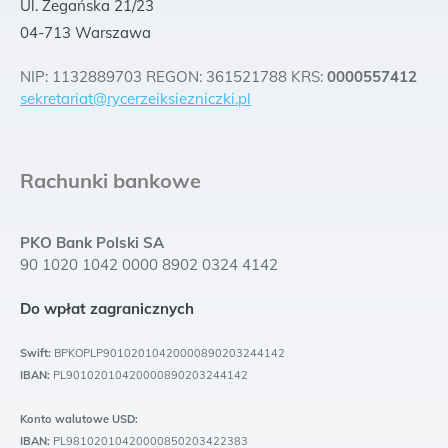
Ul. Żegańska 21/23
04-713 Warszawa
NIP: 1132889703 REGON: 361521788 KRS:
0000557412
sekretariat@rycerzeiksiezniczki.pl
Rachunki bankowe
PKO Bank Polski SA
90 1020 1042 0000 8902 0324 4142
Do wpłat zagranicznych
Swift:
BPKOPLP90102010420000890203244142
IBAN:
PL90102010420000890203244142
Konto walutowe USD:
IBAN:
PL98102010420000850203422383