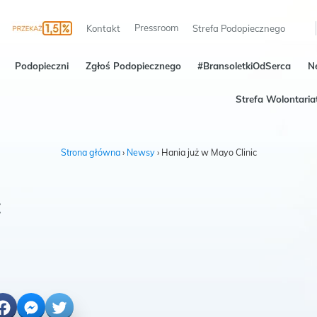
Pressroom
Kontakt
Strefa Podopiecznego
Podopieczni
Zgłoś Podopiecznego
#BransoletkiOdSerca
N
Strefa Wolontaria
Strona główna
›
Newsy
›
Hania już w Mayo Clinic
c