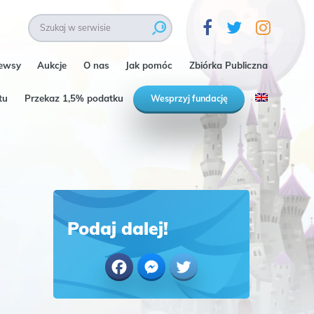
ewsy
Aukcje
O nas
Jak pomóc
Zbiórka Publiczna
tu
Przekaz 1,5% podatku
Wesprzyj fundację
Podaj dalej!
Facebook
Messenger
Twitter