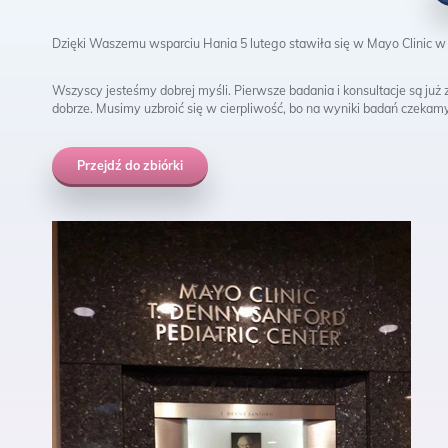
Fa
Dzięki Waszemu wsparciu Hania 5 lutego stawiła się w Mayo Clinic w
Wszyscy jesteśmy dobrej myśli.
Pierwsze badania i konsultacje są już z
dobrze. Musimy uzbroić się w cierpliwość, bo na wyniki badań czekam
Przejdź do zbiórki