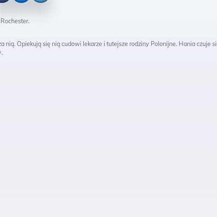
cebook
Messenger
Twitter
 Rochester.
a nią. Opiekują się nią cudowi lekarze i tutejsze rodziny Polonijne. Hania czuje s
y.