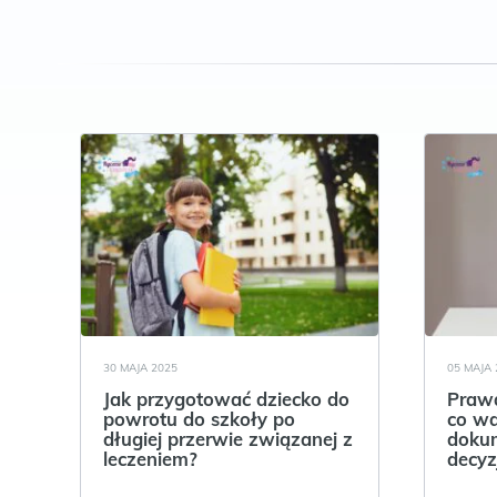
30 MAJA 2025
05 MAJA 
Jak przygotować dziecko do
Prawa
powrotu do szkoły po
co wa
długiej przerwie związanej z
dokum
leczeniem?
decyz