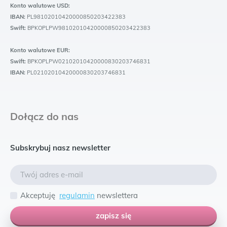
Konto walutowe USD:
IBAN:
PL98102010420000850203422383
Swift:
BPKOPLPW98102010420000850203422383
Konto walutowe EUR:
Swift:
BPKOPLPW02102010420000830203746831
IBAN:
PL02102010420000830203746831
Dołącz do nas
Subskrybuj nasz newsletter
Akceptuję
regulamin
newslettera
zapisz się