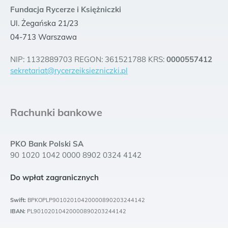
Fundacja Rycerze i Księżniczki
Ul. Żegańska 21/23
04-713 Warszawa
NIP: 1132889703 REGON: 361521788 KRS:
0000557412
sekretariat@rycerzeiksiezniczki.pl
Rachunki bankowe
PKO Bank Polski SA
90 1020 1042 0000 8902 0324 4142
Do wpłat zagranicznych
Swift:
BPKOPLP90102010420000890203244142
IBAN:
PL90102010420000890203244142