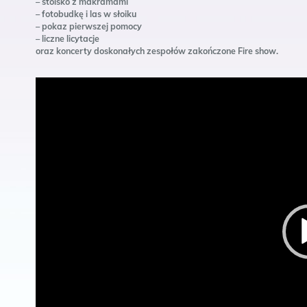
– stoisko z makramami
– fotobudkę i las w słoiku
– pokaz pierwszej pomocy
– liczne licytacje
oraz koncerty doskonałych zespołów zakończone Fire show.
Odtwarzacz
video