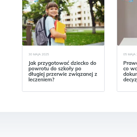
30 MAJA 2025
05 MAJA 
Jak przygotować dziecko do
Prawa
powrotu do szkoły po
co wa
długiej przerwie związanej z
dokum
leczeniem?
decyz