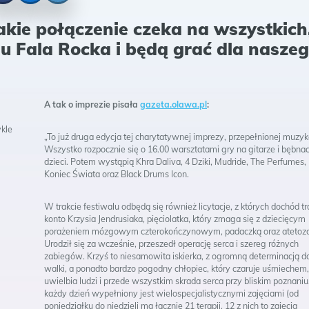
cebook
Messenger
Twitter
akie połączenie czeka na wszystkich
u Fala Rocka i będą grać dla nasze
A tak o imprezie
pisała
gazeta.olawa.pl
:
ykle
„To już druga edycja tej charytatywnej imprezy, przepełnionej muzyk
Wszystko rozpocznie się o 16.00 warsztatami gry na gitarze i bębnac
dzieci. Potem wystąpią Khra Daliva, 4 Dziki, Mudride, The Perfumes,
Koniec Świata oraz Black Drums Icon.
W trakcie festiwalu odbędą się również licytacje, z których dochód tr
konto Krzysia Jendrusiaka, pięciolatka, który zmaga się z dziecięcym
porażeniem mózgowym czterokończynowym, padaczką oraz atetozą
Urodził się za wcześnie, przeszedł operację serca i szereg różnych
zabiegów. Krzyś to niesamowita iskierka, z ogromną determinacją d
walki, a ponadto bardzo pogodny chłopiec, który czaruje uśmiechem,
uwielbia ludzi i przede wszystkim skrada serca przy bliskim poznaniu
każdy dzień wypełniony jest wielospecjalistycznymi zajęciami (od
poniedziałku do niedzieli ma łącznie 21 terapii, 12 z nich to zajęcia