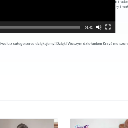
z buzi, wciąż jest ciekawy świata i ludzi. Jest bardzo otwartym i rad
chłopcem. To również mały „tytan pracy”, każdego dnia walczy i ma
kroczkami dąży do celu, by być pełnosprawnym w swojej
niepełnosprawności.”
01:42
walu z całego serca dziękujemy! Dzięki Waszym działaniom Krzyś ma szan