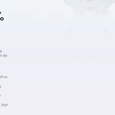
,
go
ą.
h dla
afi na
.
o
. Jego