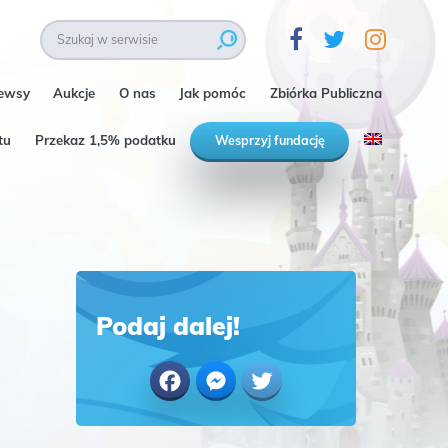
ewsy
Aukcje
O nas
Jak pomóc
Zbiórka Publiczna
tu
Przekaz 1,5% podatku
Wesprzyj fundację
Podaj dalej!
Facebook
Messenger
Twitter