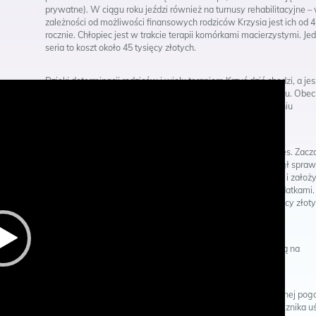
prywatne). W ciągu roku jeździ również na turnusy rehabilitacyjne –
zależności od możliwości finansowych rodziców Krzysia jest ich od 4
rocznie. Chłopiec jest w trakcie terapii komórkami macierzystymi. Je
seria to koszt około 45 tysięcy złotych.
Dzięki determinacji rodziców i wielu terapiom Krzyś dziś chodzi, a je
w styczniu 2017 roku nie potrafił stać nawet z pomocą sprzętu. Obec
prawie biega za młodszą siostrą, co przy dziecięcym porażeniu
mózgowym jest ogromnym sukcesem.
Chłopiec jeszcze nie mówi, ale i w tym zakresie widać progres. Zacz
gaworzyć i pojawiła się szansa, że w przyszłości będzie mógł spraw
samodzielnie funkcjonować. Uczyć się, pracować, studiować i założ
rodzinę. Każdy kolejny krok wiąże się jednak z kolejnymi wydatkami.
cały czas należy liczyć w dziesiątkach, a nawet setkach tysięcy złoty
Przyda się każda pomoc!
Krzysiowi możesz pomóc również przez wpłatę bezpośrednią na
stronie
https://rik.pl/krzys/
– Nasz synek, to niesamowita iskierka, pełna radości i ogromnej pog
ducha – opowiadają rodzice. Krzysiowi praktycznie nigdy nie znika 