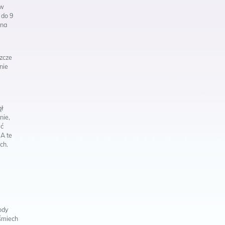
 w
 do 9
dna
szcze
nie
ął
nie,
yć
 A te
ch.
ody
uśmiech