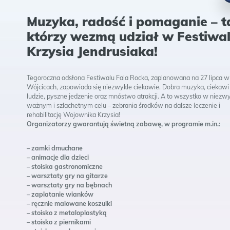
Fa
Muzyka, radość i pomaganie – t
którzy wezmą udział w Festiwal
Krzysia Jendrusiaka!
Tegoroczna odsłona Festiwalu Fala Rocka, zaplanowana na 27 lipca w
Wójcicach, zapowiada się niezwykle ciekawie. Dobra muzyka, ciekawi
ludzie, pyszne jedzenie oraz mnóstwo atrakcji. A to wszystko w niezw
ważnym i szlachetnym celu – zebrania środków na dalsze leczenie i
rehabilitację Wojownika Krzysia!
Organizatorzy gwarantują świetną zabawę, w programie m.in.:
– zamki dmuchane
– animacje dla dzieci
– stoiska gastronomiczne
– warsztaty gry na gitarze
– warsztaty gry na bębnach
– zaplatanie wianków
– ręcznie malowane koszulki
– stoisko z metaloplastyką
– stoisko z piernikami