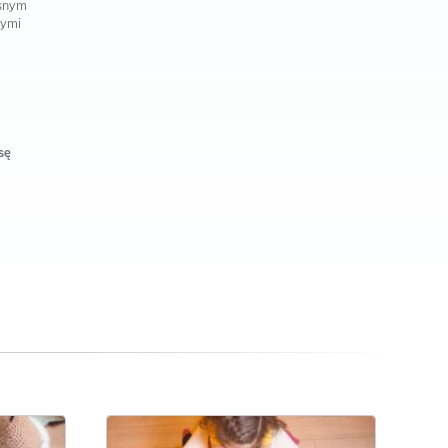
osnym
łymi
sę