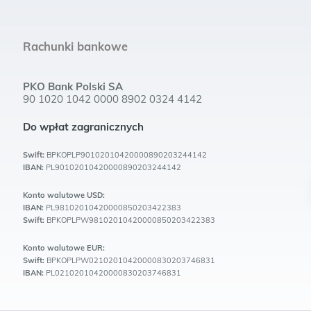
Rachunki bankowe
PKO Bank Polski SA
90 1020 1042 0000 8902 0324 4142
Do wpłat zagranicznych
Swift:
BPKOPLP90102010420000890203244142
IBAN:
PL90102010420000890203244142
Konto walutowe USD:
IBAN:
PL98102010420000850203422383
Swift:
BPKOPLPW98102010420000850203422383
Konto walutowe EUR:
Swift:
BPKOPLPW02102010420000830203746831
IBAN:
PL02102010420000830203746831