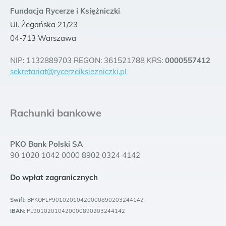
Fundacja Rycerze i Księżniczki
Ul. Żegańska 21/23
04-713 Warszawa
NIP: 1132889703 REGON: 361521788 KRS:
0000557412
sekretariat@rycerzeiksiezniczki.pl
Rachunki bankowe
PKO Bank Polski SA
90 1020 1042 0000 8902 0324 4142
Do wpłat zagranicznych
Swift:
BPKOPLP90102010420000890203244142
IBAN:
PL90102010420000890203244142