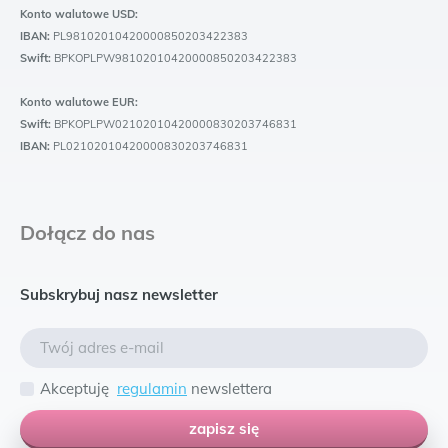
Konto walutowe USD:
IBAN:
PL98102010420000850203422383
Swift:
BPKOPLPW98102010420000850203422383
Konto walutowe EUR:
Swift:
BPKOPLPW02102010420000830203746831
IBAN:
PL02102010420000830203746831
Dołącz do nas
Subskrybuj nasz newsletter
Akceptuję
regulamin
newslettera
zapisz się