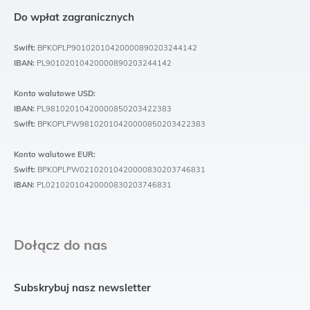
Do wpłat zagranicznych
Swift:
BPKOPLP90102010420000890203244142
IBAN:
PL90102010420000890203244142
Konto walutowe USD:
IBAN:
PL98102010420000850203422383
Swift:
BPKOPLPW98102010420000850203422383
Konto walutowe EUR:
Swift:
BPKOPLPW02102010420000830203746831
IBAN:
PL02102010420000830203746831
Dołącz do nas
Subskrybuj nasz newsletter