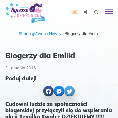
Strona główna
›
Newsy
›
Blogerzy dla Emilki
Blogerzy dla Emilki
31 grudnia 2016
Podaj dalej!
Facebook
Messenger
Twitter
Cudowni ludzie ze społeczności
blogerskiej przyłączyli się do wspierania
akcji #emilka #walcz DZIĘKUJEMY !!!!!