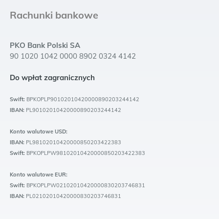
Rachunki bankowe
PKO Bank Polski SA
90 1020 1042 0000 8902 0324 4142
Do wpłat zagranicznych
Swift:
BPKOPLP90102010420000890203244142
IBAN:
PL90102010420000890203244142
Konto walutowe USD:
IBAN:
PL98102010420000850203422383
Swift:
BPKOPLPW98102010420000850203422383
Konto walutowe EUR:
Swift:
BPKOPLPW02102010420000830203746831
IBAN:
PL02102010420000830203746831