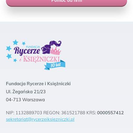
Pomoc od firm
Fundacja Rycerze i Księżniczki
Ul. Żegańska 21/23
04-713 Warszawa
NIP: 1132889703 REGON: 361521788 KRS:
0000557412
sekretariat@rycerzeiksiezniczki.pl