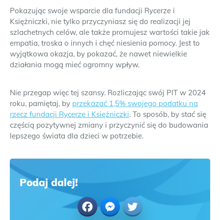
Pokazując swoje wsparcie dla fundacji Rycerze i
Księżniczki, nie tylko przyczyniasz się do realizacji jej
szlachetnych celów, ale także promujesz wartości takie jak
empatia, troska o innych i chęć niesienia pomocy. Jest to
wyjątkowa okazja, by pokazać, że nawet niewielkie
działania mogą mieć ogromny wpływ.
Nie przegap więc tej szansy. Rozliczając swój PIT w 2024
roku, pamiętaj, by
przekazać 1,5% swojego podatku na
rzecz fundacji Rycerze i Księżniczki
. To sposób, by stać się
częścią pozytywnej zmiany i przyczynić się do budowania
lepszego świata dla dzieci w potrzebie.
Podaj dalej!
Facebook
Messenger
Twitter