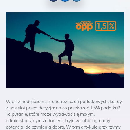
Facebook
Messenger
Twitter
Wraz z nadejściem sezonu rozliczeń podatkowych, każdy
z nas stoi przed decyzją: na co przekazać 1,5% podatku?
To pytanie, które może wydawać się małym,
administracyjnym zadaniem, kryje w sobie ogromny
potencjał do czynienia dobra. W tym artykule przyjrzymy