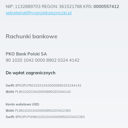
NIP: 1132889703 REGON: 361521788 KRS:
0000557412
sekretariat@rycerzeiksiezniczki.pl
Rachunki bankowe
PKO Bank Polski SA
90 1020 1042 0000 8902 0324 4142
Do wpłat zagranicznych
Swift:
BPKOPLP90102010420000890203244142
IBAN:
PL90102010420000890203244142
Konto walutowe USD:
IBAN:
PL98102010420000850203422383
Swift:
BPKOPLPW98102010420000850203422383