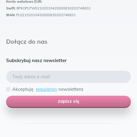
Konto walutowe EUR:
Swift:
BPKOPLPW02102010420000830203746831
IBAN:
PL02102010420000830203746831
Dołącz do nas
Subskrybuj nasz newsletter
Akceptuję
regulamin
newslettera
zapisz się